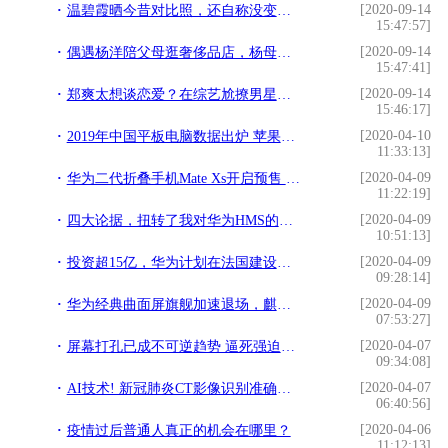
[2020-09-14
温碧霞晒今昔对比照，还自称没变化，遭网友拆穿：你已经54岁了
15:47:57]
[2020-09-14
偶遇杨洋陪父母逛奢侈品店，杨母罕见露面被赞气质出众
15:47:41]
[2020-09-14
郑爽太想谈恋爱？在综艺尬撩男星：告白吴亦凡，脑补张新成当老公
15:46:17]
[2020-04-10
2019年中国平板电脑数据出炉 苹果第一
11:33:13]
[2020-04-09
华为二代折叠手机Mate Xs开启预售 16999元你准备好了吗？
11:22:19]
[2020-04-09
四大论据，扭转了我对华为HMS的悲观预期「华为EMUI技巧集」
10:51:13]
[2020-04-09
投资超15亿，华为计划在法国建设工厂！美国科技巨头欲恢复合作
09:28:14]
[2020-04-09
华为经典曲面屏旗舰加速退场，麒麟980+三摄，余承东爆发了
07:53:27]
[2020-04-07
屏幕打孔已成不可逆趋势 逼死强迫症还有几分？
09:34:08]
[2020-04-07
AI技术! 新冠肺炎CT影像识别准确率达96%! 又是阿里巴巴达摩院
06:40:56]
[2020-04-06
疫情过后普通人真正的机会在哪里？
11:12:13]