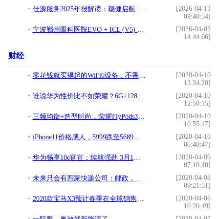
[2026-04-13
佳源服务2025年报解读：稳健启航，开启独立发展新篇章
09:40:54]
[2026-04-02
宁波鄞州眼科医院EVO + ICL (V5) 大揭秘！新一代摘镜方案，到底好在哪？
14:44:06]
财经
[2020-04-10
零花钱就买得起的WiFi6设备，不香么？小米Ax3600WiFi6路由器评测
13:34:20]
[2020-04-10
谁说华为性价比不如荣耀？6G+128GB仅1599，比荣耀8X更能打！
12:50:15]
[2020-04-10
三频均衡+造型时尚，荣耀FlyPods3上线，年轻人的首选
10:55:17]
[2020-04-10
iPhone11价格感人，5999跌至5689，网友：最后一部4G手机
06:40:47]
[2020-04-09
华为畅享10e官宣：续航强劲 3月1日发布
07:10:40]
[2020-04-08
未来只会有四家快递公司：邮政，京东，顺丰，菜鸟快递。
09:21:51]
[2020-04-06
2020款宝马X3预计春季在全球销售，续航里程为55公里
10:20:49]
[2020-04-05