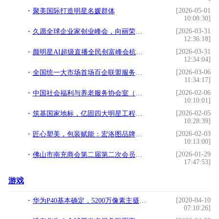
[2026-05-01
聚美国际打造明星名媛群体
10:08:30]
[2026-03-31
久愿全球企业家创业峰会，向丽荣获全球优秀企业家荣誉
12:36:18]
[2026-03-31
颜明星AI超级直播全民创富峰会杭州落幕，知名大健康操盘手程译墨携手增量传媒
12:34:04]
[2026-03-06
全国统一大市场首场百企联盟服务站授牌会议在广东成功举办
11:34:17]
[2026-02-06
中国社会福利与养老服务协会室（车）内环境与健康科技分会正式成立！
10:10:01]
[2026-02-05
筑基国家地标，亿固四大明星工程铸就品质丰碑
10:28:39]
[2026-02-03
匠心塑美，包装赋能：宏洛图品牌设计引领美妆包装新纪元
10:13:00]
[2026-01-29
佛山市南充商会第二届第二次会员大会暨2026年迎春晚会圆满举行
17:47:53]
游戏
[2020-04-10
华为P40基本确定，5200万像素主摄+120Hz屏+40W快充，搭载HMS服务
07:10:26]