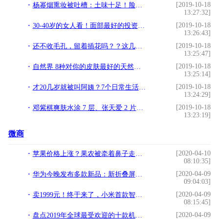
[2019-10-18
杨幂烟熏妆被吐槽：土味十足！脸胖一圈与出道时的自己撞脸
13:27:32]
[2019-10-18
30-40岁的女人看！面部最好的投资不是美白，而是提拉
13:26:43]
[2019-10-18
还不收毛孔，留着插花吗？？这几款面膜赶快加入你的购物车
13:25:47]
[2019-10-18
自然界 8种对你的皮肤最好的天然成分
13:25:14]
[2019-10-18
才20几岁就被叫阿姨？7个日常生活小动作，让你远离皮肤老化
13:24:29]
[2019-10-18
邓紫棋爽肤水涂 7 层、张天爱 2 片面膜一起敷..别学女明星护肤
13:23:19]
微商
[2020-04-10
苹果价格上涨？果农被牵着鼻子走，2020年或是最难一年
08:10:35]
[2020-04-09
华为今晚发布多款新品：新折叠屏手机将亮相 或仍售16999元
09:04:03]
[2020-04-09
卖1999元！终于来了，小米首款智能洗碗机
08:15:45]
[2020-04-09
盘点2019年全球最受欢迎的十款机型，华为无缘，小米上榜