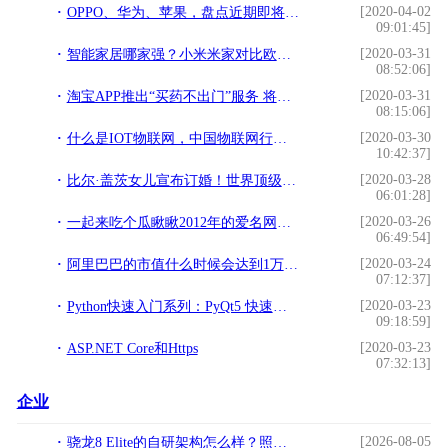
[2020-04-02
OPPO、华为、苹果，盘点近期即将发布的新机，你最期待哪一款？
09:01:45]
[2020-03-31
智能家居哪家强？小米米家对比欧瑞博、紫光物联
08:52:06]
[2020-03-31
淘宝APP推出“买药不出门”服务 将通过物流配送药物
08:15:06]
[2020-03-30
什么是IOT物联网，中国物联网行业应用现状，未来十大发展方向
10:42:37]
[2020-03-28
比尔·盖茨女儿宣布订婚！世界顶级富豪的女婿是谁？
06:01:28]
[2020-03-26
一起来吃个瓜瞅瞅2012年的爱名网域名管理系统，8年前就很牛了
06:49:54]
[2020-03-24
阿里巴巴的市值什么时候会达到1万亿美元？
07:12:37]
[2020-03-23
Python快速入门系列：PyQt5 快速开发GUI-窗口类型以及主窗口创建
09:18:59]
[2020-03-23
ASP.NET Core和Https
07:32:13]
企业
[2026-08-05
骁龙8 Elite的自研架构怎么样？照亮移动计算的全新赛道