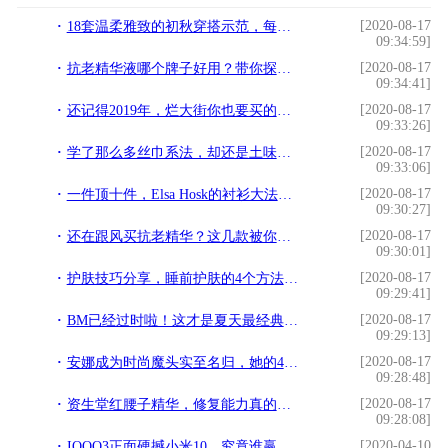
[2020-08-17
18套温柔雅致的初秋穿搭示范，每天遇见最美丽的自己
09:34:59]
[2020-08-17
抗老精华液哪个牌子好用？带你探索超长待"肌"的无限可能
09:34:41]
[2020-08-17
还记得2019年，烂大街你也要买的鞋子包包吗...
09:33:26]
[2020-08-17
学了那么多丝巾系法，却还是土味满满？你可能是忽略了这几点
09:33:06]
[2020-08-17
一件顶十件，Elsa Hosk的衬衫大法也太能打了
09:30:27]
[2020-08-17
还在跟风买抗老精华？这几款被你忽略的产品，才最值得入
09:30:01]
[2020-08-17
护肤技巧分享，睡前护肤的4个方法，坚持做让肌肤更紧致
09:29:41]
[2020-08-17
BM已经过时啦！这才是夏天最经典的穿搭
09:29:13]
[2020-08-17
安娜成为时尚魔头实至名归，她的4款搭配风格，20年后依然时髦
09:28:48]
[2020-08-17
资生堂红腰子精华，修复能力真的很强，皮肤也变得弹润
09:28:08]
[2020-04-10
IQOO3正面硬撼小米10，究竟谁赢了？看看这三点你就知道了