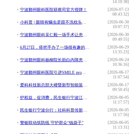
14:10:38]
[2026-07-13
宁波鄞州眼科医院获蔡司官方授牌！
08:43:32]
[2026-06-30
小科普 | 眼睛有螨虫是跟不洗枕头有关吗？
10:07:37]
[2026-06-30
宁波鄞州眼科吴仁毅一场手术让患者重见光明
09:49:55]
[2026-06-29
6月27日，搭把手办了一场很有趣的垃圾分类运动会
13:35:23]
[2026-06-24
宁波鄞州眼科杨柳院长助白内障患者重见光明
10:36:16]
[2026-06-17
宁波鄞州眼科医院引进SMILE pro散光矫正增强版
11:07:54]
[2026-06-17
爱科科技新总部大楼暨新型智能装备产业化基地项目奠基仪式顺利举行
09:50:45]
[2026-06-05
护权益，促消费，民生银行宁波江北支行进企服务获好评
11:17:57]
[2026-06-05
民生银行宁波分行：社科科普传新知 投资者保护暖民心
11:17:56]
[2026-06-05
警银联动筑防线 守护群众“钱袋子”
11:13:31]