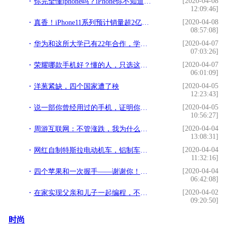
[2020-04-08
你完全懂iphone吗？iPhone你不知道的两个知识
12:09:46]
[2020-04-08
真香！iPhone11系列预计销量超2亿，将是华为Mate30的10倍
08:57:08]
[2020-04-07
华为和这所大学已有22年合作，学校综合实力强，毕业生质量高
07:03:26]
[2020-04-07
荣耀哪款手机好？懂的人，只选这几款！拍照、游戏全面碾压同价位
06:01:09]
[2020-04-05
洋葱紧缺，四个国家遭了秧
12:23:43]
[2020-04-05
说一部你曾经用过的手机，证明你已不再年轻，是哪一部？
10:56:27]
[2020-04-04
周游互联网：不管涨跌，我为什么坚定看好有赞是十倍潜力股
13:08:31]
[2020-04-04
网红自制特斯拉电动机车，铝制车身不怕砸，帅到惊动警察
11:32:16]
[2020-04-04
四个苹果和一次握手——谢谢你！来自辽宁的医护
06:42:08]
[2020-04-02
在家实现父亲和儿子一起编程，不需要安装任何编程软件
09:20:50]
时尚