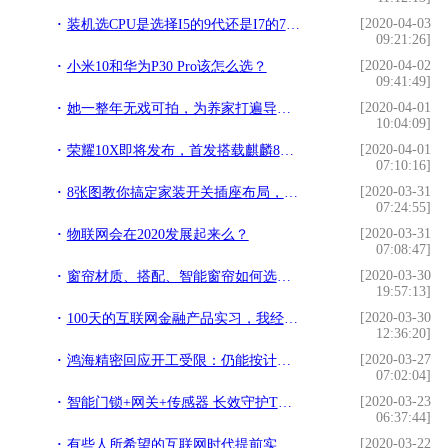
[2020-04-03
装机选CPU是选择I5的9代还是I7的7代呢？I5的9代就这一点非常香
09:21:26]
[2020-04-02
小米10和华为P30 Pro该怎么选？
09:41:49]
[2020-04-01
她一整年无戏可拍，为养家打遍导演电话，《延禧攻略》一炮而红
10:04:09]
[2020-04-01
荣耀10X即将发布，首发搭载麒麟820处理器
07:10:16]
[2020-03-31
8张图教你搞定家装开关插座布局，前期规划好，入住不后悔
07:24:55]
[2020-03-31
物联网会在2020发展起来么？
07:08:47]
[2020-03-30
窗帘材质、搭配、智能窗帘如何选择？4分钟就能看明白，值得参考
19:57:13]
[2020-03-30
100天的互联网金融产品实习，我经历的两个项目总结
12:36:20]
[2020-03-27
鸿海精密回应开工受限：仍能按计划在中国全面复工
07:02:04]
[2020-03-23
智能门锁+网关+传感器 长效守护TCL智能家居样板间
06:37:44]
[2020-03-22
有些人所希望的互联网时代提前实现了