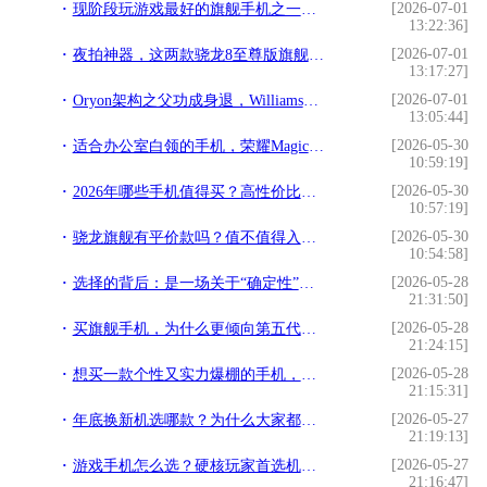
[2026-07-01
现阶段玩游戏最好的旗舰手机之一，游戏狂魔红魔11 Pro评测
13:22:36]
[2026-07-01
夜拍神器，这两款骁龙8至尊版旗舰让你爱上暗光创作
13:17:27]
[2026-07-01
Oryon架构之父功成身退，Williams给高通留下了什么礼物
13:05:44]
[2026-05-30
适合办公室白领的手机，荣耀Magic8全能旗舰深度解析
10:59:19]
[2026-05-30
2026年哪些手机值得买？高性价比与顶级旗舰全攻略
10:57:19]
[2026-05-30
骁龙旗舰有平价款吗？值不值得入手？
10:54:58]
[2026-05-28
选择的背后：是一场关于“确定性”的胜利
21:31:50]
[2026-05-28
买旗舰手机，为什么更倾向第五代骁龙8至尊版机型？
21:24:15]
[2026-05-28
想买一款个性又实力爆棚的手机，该怎么选？
21:15:31]
[2026-05-27
年底换新机选哪款？为什么大家都青睐骁龙8至尊版机型
21:19:13]
[2026-05-27
游戏手机怎么选？硬核玩家首选机型是哪款？
21:16:47]