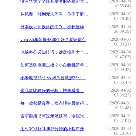
[2020-04-08
没有华为？全球开发者服务联盟官网仅显示小米OV
10:55:04]
[2020-04-07
从风靡一时到无人问津，你不了解的山寨机
07:28:48]
[2020-04-06
日本设计师设计的中兴手机长这样，难怪不敢在中国发布
20:09:39]
[2020-04-05
vivo Z5和荣耀9X哪个好？看完这点我果断选择了前者
06:03:21]
[2020-04-04
电脑办公必知技巧：键盘操作大全让工作效率更高！
10:47:03]
[2020-04-03
如何选购电脑主板？小白装机简单易懂的电脑主板选购知识指南
12:09:42]
[2020-04-02
小米电视75寸 vs 华为智慧屏75寸，对比完后才知道差距有多大
07:35:47]
[2020-04-02
这几款比较好的平板，快来看看，你还在用吗
07:04:27]
[2020-04-01
每一款都是真香，盘点现在最值得入手的4款手机
10:51:48]
[2020-04-01
雷军御用书写匠亲笔题写，专属米粉定制国潮新品
07:27:01]
[2020-03-30
用时3个月和用时5分钟的小程序开发方法，差别到底有多大？
08:20:16]