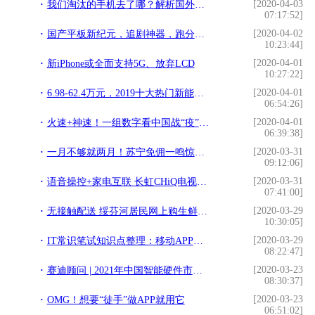
[2020-04-03
我们淘汰的手机去了哪？解析国外二手手机市场
07:17:52]
[2020-04-02
国产平板新纪元，追剧神器，跑分近7万，安卓9.0系统，400元不到
10:23:44]
[2020-04-01
新iPhone或全面支持5G、放弃LCD
10:27:22]
[2020-04-01
6.98-62.4万元，2019十大热门新能源车，总有一款是你的菜
06:54:26]
[2020-04-01
火速+神速！一组数字看中国战“疫”速度
06:39:38]
[2020-03-31
一月不够就两月！苏宁免佣一鸣惊人 扛起战“疫”担当
09:12:06]
[2020-03-31
语音操控+家电互联 长虹CHiQ电视65Q6N
07:41:00]
[2020-03-29
无接触配送 绥芬河居民网上购生鲜免费送到家
10:30:05]
[2020-03-29
IT常识笔试知识点整理：移动APP、网红内容成产模式的差异
08:22:47]
[2020-03-23
赛迪顾问 | 2021年中国智能硬件市场规模将达到8310.6亿元
08:30:37]
[2020-03-23
OMG！想要“徒手”做APP就用它
06:51:02]