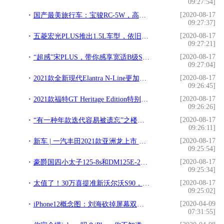
09:27:54]
[2020-08-17
国产最美旅行车：宝骏RC-5W，高颜值、大空间，7万起，极具性价比
09:27:37]
[2020-08-17
五菱宏光PLUS推出1.5L车型，依旧是大空间、高颜值，才5万多起
09:27:21]
[2020-08-17
“超感”宋PLUS，带你感享宽适B级SUV
09:27:04]
[2020-08-17
2021款全新现代Elantra N-Line更加前卫 12月上市 太帅了我已心动
09:26:45]
[2020-08-17
2021款福特GT Heritage Edition特别版推出
09:26:26]
[2020-08-17
“有一种年款迭代容易被遗忘”之楼兰系列
09:26:11]
[2020-08-17
新车 | 一汽丰田2021款亚洲龙上市 售19.98-28.98万元/增2款车型
09:25:54]
[2020-08-17
豪爵国四小太子125-8s和DM125E-23A，是同款发动机吗？
09:25:34]
[2020-08-17
太值了！30万喜提准新沃尔沃S90，一下比新车省了大几万
09:25:02]
[2020-04-09
iPhone12概念图：刘海砍掉屏幕双开孔，后置镜头变了机身个性定制
07:31:55]