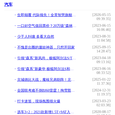
汽车
[2026-05-15
生即颠覆 代际领先！全景智慧旗舰轻卡瑞驰C9正式上市
09:39:35]
[2023-06-15
一口好空气值回票价？20万级“森林座舱”消除中年焦虑
16:06:46]
[2023-08-31
少于人纠缠 多看大自然
11:04:58]
[2025-09-15
不愧是出圈的遛娃神器，只想开回家
14:28:47]
[2023-04-18
引领“森系”新风尚，极狐阿尔法S/T森林版亮相
09:13:16]
[2023-06-16
引领“森系”新豪华 极狐阿尔法S和阿尔法T森林版上市
08:33:52]
[2025-01-22
京城德比大战，魔核兄弟助阵！北汽男篮北京汽车品牌之夜高端宠粉！
11:37:36]
[2024-12-31
全国联考难不倒BJ60雷霆！掏雪豁沙战陡坡，猛字当头！
11:19:37]
[2023-03-23
打卡迷笛，现场氛围很火爆
02:03:38]
[2020-08-17
选车3+2：2021款新增1.5T+9AT入门车型，别克君越优缺点解析