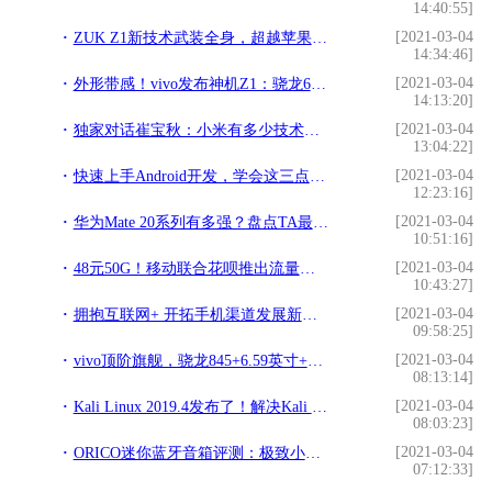
14:40:55]
[2021-03-04
ZUK Z1新技术武装全身，超越苹果三星只靠这一点!
14:34:46]
[2021-03-04
外形带感！vivo发布神机Z1：骁龙660/1798元!
14:13:20]
[2021-03-04
独家对话崔宝秋：小米有多少技术，用户不了解!
13:04:22]
[2021-03-04
快速上手Android开发，学会这三点就够了！!
12:23:16]
[2021-03-04
华为Mate 20系列有多强？盘点TA最令人惊喜的十大功能!
10:51:16]
[2021-03-04
48元50G！移动联合花呗推出流量卡，老用户最实惠的套餐来啦!
10:43:27]
[2021-03-04
拥抱互联网+ 开拓手机渠道发展新业态!
09:58:25]
[2021-03-04
vivo顶阶旗舰，骁龙845+6.59英寸+8GB，最接近全面屏的手机！!
08:13:14]
[2021-03-04
Kali Linux 2019.4发布了！解决Kali Linux 2019.4中文乱码问题!
08:03:23]
[2021-03-04
ORICO迷你蓝牙音箱评测：极致小巧，手机绝配!
07:12:33]