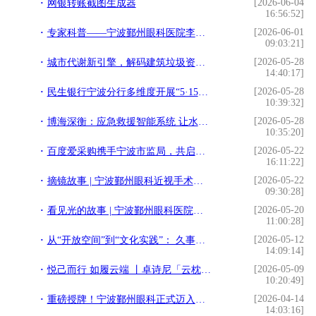
[2026-06-04
网银转账截图生成器
16:56:52]
[2026-06-01
专家科普——宁波鄞州眼科医院李建东院长
09:03:21]
[2026-05-28
城市代谢新引擎，解码建筑垃圾资源化的“宁波范式”
14:40:17]
[2026-05-28
民生银行宁波分行多维度开展“5·15全国投资者保护日”宣传活动
10:39:32]
[2026-05-28
博海深衡：应急救援智能系统 让水下目标看得见、找得到、有方向
10:35:20]
[2026-05-22
百度爱采购携手宁波市监局，共启产业融合新篇章！
16:11:22]
[2026-05-22
摘镜故事 | 宁波鄞州眼科近视手术案例分享
09:30:28]
[2026-05-20
看见光的故事 | 宁波鄞州眼科医院白内障案例
11:00:28]
[2026-05-12
从“开放空间”到“文化实践”： 久事置业以美育赋能活化外滩历史建筑
14:09:14]
[2026-05-09
悦己而行 如履云端 丨卓诗尼「云枕玛丽珍」陪你随适出发
10:20:49]
[2026-04-14
重磅授牌！宁波鄞州眼科正式迈入V5新时代
14:03:16]