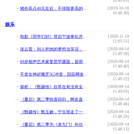
10:49:03]
[2019-10-18
猪价高点40元左右，不排除更高的可能？2020年均价会在30元以上
10:48:30]
娱乐
[2020-11-19
电影《同学们好》背后宁波奉化共建之路
12:05:51]
[2020-09-14
张云雷：别人把他的梦想当笑话，他却将梦想变成了佳话
15:49:58]
[2020-09-14
69岁相声艺术家姜昆罕露面，冒雨演出太敬业，还当绅士搀扶女士
15:49:40]
[2020-09-14
不老女神赵雅芝5G冲浪，回应网友晒白素贞飞行时正面自拍照
15:49:22]
[2020-09-14
探析：《甄嬛传》欣常在有没有女儿，《琅琊榜》静妃进宫多少年？
15:49:03]
[2020-09-14
《重启》第二季惊喜回归，网友直呼给力！而且还增加了新面孔
15:48:46]
[2020-09-14
《甄嬛传》甄玉娆，宁古塔走了一圈，从天真烂漫到满身带刺
15:48:29]
[2020-09-14
《重启》第二季为《老九门》补坑，张大佛爷友情出场
15:48:13]