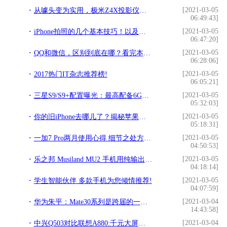
[2021-03-05
从噱头变为实用，极米Z4X投影仪评测!
06:49:43]
[2021-03-05
iPhone拍照的几个基本技巧！以及常用的10个构图方法!
06:47:20]
[2021-03-05
QQ和微信，区别到底在哪？看完本文恍然大悟!
06:28:06]
[2021-03-05
2017热门IT杂志推荐榜!
06:05:21]
[2021-03-05
三星S9/S9+配置曝光：最高配备6GB内存!
05:32:03]
[2021-03-05
你的旧iPhone去哪儿了？揭秘苹果产品的回收内幕!
05:18:31]
[2021-03-05
一加7 Pro两月使用心得 细节之处方显厚道!
04:50:53]
[2021-03-05
乐之邦 Musiland MU2 手机用纯输出线型移动声卡测评报告「Soomal」!
04:18:14]
[2021-03-05
学生智能伙伴 多款手机为您倾情推荐!
04:07:59]
[2021-03-04
华为朱平：Mate30系列是跨届的一代，渠道结构比渠道数量更重要!
14:43:58]
[2021-03-04
中兴Q503对比联想A880:千元大屏跨入4G时代!