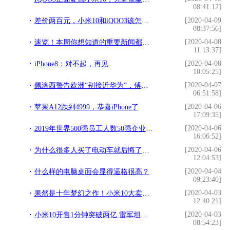
08:41:12]
[2020-04-09
差价两百元，小米10和iQOO3该怎么选？对比完这4点不纠结
08:37:56]
[2020-04-08
速览！本周你想知道的重要新闻都在这了
11:13:37]
[2020-04-08
iPhone8：对不起，再见
10:05:25]
[2020-04-07
佩洛西警告欧洲“别接近华为”，傅莹当场回怼
06:51:58]
[2020-04-06
苹果A12跌到4999，恭喜iPhone了
17:09:35]
[2020-04-06
2019年世界500强员工人数50强企业排行榜
16:06:52]
[2020-04-06
为什么很多人买了电动车就后悔了？内行人：主要因为这4点
12:04:53]
[2020-04-04
什么样的电脑桌面会显得逼格很高？
09:23:40]
[2020-04-03
果然是十年梦幻之作！小米10大卖！3999元的定价太高明了
12:40:21]
[2020-04-03
小米10开售1分钟突破两亿 雷军坦言产能或成最大隐忧
08:54:23]