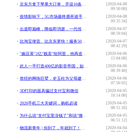
[2020-04-08
京东方拿下苹果大订单，开设10条生产线，转为iPhone服务
09:50:08]
[2020-04-08
疫情影响下，5G市场最终鹿死谁手？华为和苹果针锋相对
09:35:34]
[2020-04-07
出道即巅峰，降临即消逝，一代传奇不跟随——致敬诺基亚N9
08:59:04]
[2020-04-07
比淘宝便宜、比京东更快！服务50万村民，网络乡村是如何做到的？
08:42:29]
[2020-04-06
"豌豆荚"2亿“贱卖”给阿里，他再造一个"轻芒"重新出发
15:04:08]
[2020-04-06
此人一手打造400亿的影音帝国，如今被捕入狱，公司市值只剩12亿
08:39:40]
[2020-04-06
曾经的网络巨擘，史玉柱为父母建造巨人苑，中式庭院雅致宁静
07:50:05]
[2020-04-05
3D打印的面具骗过支付宝和微信
10:14:08]
[2020-04-05
2020手机三大关键词，购机必读
08:51:26]
[2020-04-05
为什么说“支付宝里没钱了”和说“微信里没钱了”给人的感觉不同
06:51:12]
[2020-04-04
物流新青年 | 你到了，年就到了！团聚的地方就是家