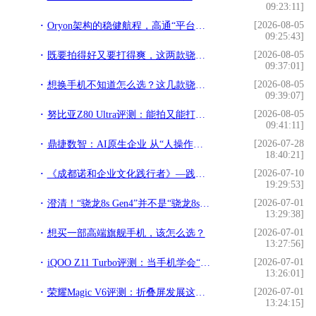
09:23:11]
[2026-08-05
Oryon架构的稳健航程，高通“平台化”战略初见成效
09:25:43]
[2026-08-05
既要拍得好又要打得爽，这两款骁龙8至尊版旗舰一步到位
09:37:01]
[2026-08-05
想换手机不知道怎么选？这几款骁龙旗舰机帮你把把关
09:39:07]
[2026-08-05
努比亚Z80 Ultra评测：能拍又能打的“街拍游戏机”
09:41:11]
[2026-07-28
鼎捷数智：AI原生企业 从“人操作工具”到“定义目标，坐收成果”
18:40:21]
[2026-07-10
《成都诺和企业文化践行者》—践行文化，榜样力量
19:29:53]
[2026-07-01
澄清！“骁龙8s Gen4”并不是“骁龙8s至尊”，后者不存在
13:29:38]
[2026-07-01
想买一部高端旗舰手机，该怎么选？
13:27:56]
[2026-07-01
iQOO Z11 Turbo评测：当手机学会“预判”，玩游戏是什么体验？
13:26:01]
[2026-07-01
荣耀Magic V6评测：折叠屏发展这么多年，终于可以放心买了？
13:24:15]