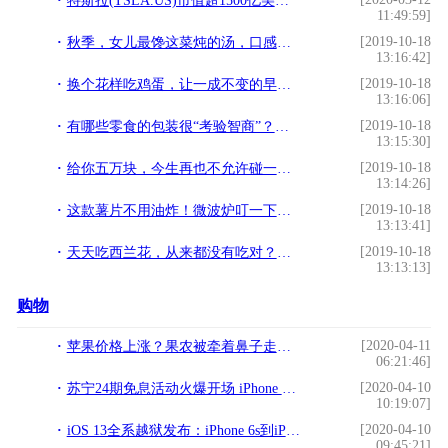
特斯拉(TSLA.US)市值超1500亿美元 马斯克第二层级奖励即将解锁
11:49:59]
[2019-10-18
秋季，女儿最馋这菜炖的汤，口感爽脆汤清甜，才1块一斤特便宜
13:16:42]
[2019-10-18
换个花样吃鸡蛋，让一成不变的早餐变得不再单调
13:16:06]
[2019-10-18
有哪些零食的包装很“考验智商”？让人分分钟想“踢飞”设计师
13:15:30]
[2019-10-18
给你五万块，今生再也不允许碰一种食物，你会选择哪一样呢？
13:14:26]
[2019-10-18
这款薯片不用油炸！微波炉叮一下就做成，一个土豆做一盘
13:13:41]
[2019-10-18
天天吃西兰花，从来都没有吃对？炒西兰花之前，到底要不要焯水？
13:13:13]
购物
[2020-04-11
苹果价格上涨？果农被牵着鼻子走，2020年或是最难一年
06:21:46]
[2020-04-10
苏宁24期免息活动火爆开场 iPhone 11最低每月仅需220元
10:19:07]
[2020-04-10
iOS 13全系越狱发布：iPhone 6s到iPhone 11皆支持
09:45:21]