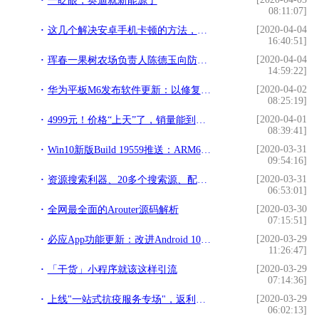
一眨眼，奥迪就新能源了
08:11:07]
[2020-04-04
这几个解决安卓手机卡顿的方法，让你的手机变飞快
16:40:51]
[2020-04-04
珲春一果树农场负责人陈德玉向防疫一线人员捐赠1000箱苹果
14:59:22]
[2020-04-02
华为平板M6发布软件更新：以修复BUG为主
08:25:19]
[2020-04-01
4999元！价格“上天”了，销量能到位吗？
08:39:41]
[2020-03-31
Win10新版Build 19559推送：ARM64设备支持Hyper-V、修复中文输入法和绿屏BUG
09:54:16]
[2020-03-31
资源搜索利器、20多个搜索源、配合磁播软件简直神了
06:53:01]
[2020-03-30
全网最全面的Arouter源码解析
07:15:51]
[2020-03-29
必应App功能更新：改进Android 10的黑暗模式支持
11:26:47]
[2020-03-29
「干货」小程序就该这样引流
07:14:36]
[2020-03-29
上线"一站式抗疫服务专场"，返利网实时更新电商平台口罩到货提醒
06:02:13]