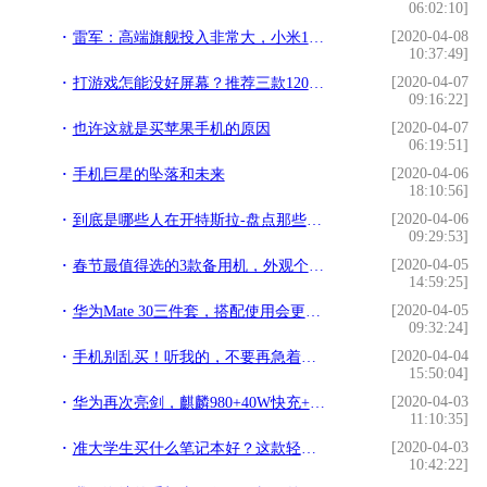
06:02:10]
[2020-04-08
雷军：高端旗舰投入非常大，小米10卖3999元是真的交朋友
10:37:49]
[2020-04-07
打游戏怎能没好屏幕？推荐三款120HZ刷新率屏幕手机，1999元起
09:16:22]
[2020-04-07
也许这就是买苹果手机的原因
06:19:51]
[2020-04-06
手机巨星的坠落和未来
18:10:56]
[2020-04-06
到底是哪些人在开特斯拉-盘点那些高颜值的特斯拉客户（一）
09:29:53]
[2020-04-05
春节最值得选的3款备用机，外观个性不拘一格
14:59:25]
[2020-04-05
华为Mate 30三件套，搭配使用会更好？华为三件套实际体验
09:32:24]
[2020-04-04
手机别乱买！听我的，不要再急着买5G了
15:50:04]
[2020-04-03
华为再次亮剑，麒麟980+40W快充+128GB跌至“荣耀价”，还香吗？
11:10:35]
[2020-04-03
准大学生买什么笔记本好？这款轻薄本让堂妹疯狂种草
10:42:22]