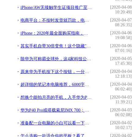
[2020-04-08
iPhone/AW无接触学生证项目推广至圣克拉拉大学
10:20:49]
[2020-04-07
电商平台：不按时发货就罚款，电商卖家：真的不是故意不发货
08:26:35]
[2020-04-06
iPhone：2020年最全面购买指南，哪个最适合你？（下）
19:08:58]
[2020-04-06
其实手机自带30倍变焦！这个隐藏"望远镜"功能，你们都知道吗
07:01:16]
[2020-04-05
除华为可称霸全球外，这4家科技公司也很强劲，你知道它们吗？
17:45:30]
[2020-04-04
原来华为手机按下这个按钮，一分钟能打400字，谁还敢说你打字慢
12:18:13]
[2020-04-04
超详细的笔记本电脑推荐，6000字干货，电脑小白的福利
06:02:40]
[2020-04-03
想换个能拍月亮的手机，入手华为P30Pro，相机不错，玩游戏有缺点
11:39:21]
[2020-04-03
华为P40 Pro或搭载索尼IMX 700；新款13英寸MacBook Pro配置曝光
06:02:08]
[2020-04-02
准备配一台电脑的小白可以看一下，相信对你有帮助
10:02:17]
[2020-04-02
怎么选购一款适合你的平板？看了这篇就知道