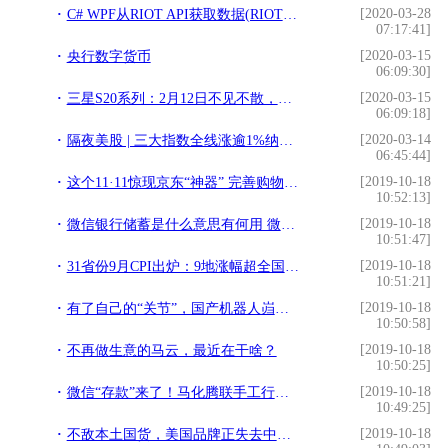
[2020-03-28
C# WPF从RIOT API获取数据(RIOT代表作品《英雄联盟》)
07:17:41]
[2020-03-15
央行数字货币
06:09:30]
[2020-03-15
三星S20系列：2月12日不见不散，全力狙击华为P40
06:09:18]
[2020-03-14
隔夜美股 | 三大指数全线涨逾1%纳指创新高 特斯拉(TSLA.US)尾盘窄幅迅速收窄至近14%
06:45:44]
[2019-10-18
这个11·11惊现京东“神器” 完善购物新体验
10:52:13]
[2019-10-18
微信银行储蓄是什么意思有何用 微信银行储蓄功能在哪
10:51:47]
[2019-10-18
31省份9月CPI出炉：9地涨幅超全国，广西领涨宁夏最低
10:51:21]
[2019-10-18
有了自己的“关节”，国产机器人岿然挺立
10:50:58]
[2019-10-18
不再做生意的马云，最近在干啥？
10:50:25]
[2019-10-18
微信“存款”来了！马化腾联手工行，支付宝“慌不慌”？
10:49:25]
[2019-10-18
不敌本土国货，美国品牌正失去中国消费者……