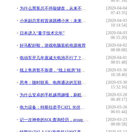
08:47:14]
[2020-04-04
为什么黑客总不停敲键盘，从来不用鼠标？
07:43:35]
[2020-04-03
小米副总常程首谈跳槽小米：未来十年小米有大成
10:14:54]
[2020-04-03
日本进入“量子技术元年”
06:55:20]
[2020-04-02
好马配好鞍，游戏电脑装机电源推荐
08:08:08]
[2020-04-01
电动车开几年衰减大电池不行了？特斯拉：在我这儿不是事儿
08:01:48]
[2020-03-30
线上售房暂不靠谱，“线上租房”转变为“线上租房交易”大有可为
16:18:46]
[2020-03-30
思考：随时联系、电商通达的互联网时代，未来我们将如何过春节？
15:32:16]
[2020-03-28
为什么安卓的手机越用越慢，刷机也不行，是 CPU 老化吗？
06:49:17]
[2020-03-26
电力设备：特斯拉牵手CATL 光伏政策好于预期
06:01:44]
[2020-03-23
记一次神奇的SQL查询经历，group by慢查询优化
08:00:58]
[2020-03-12