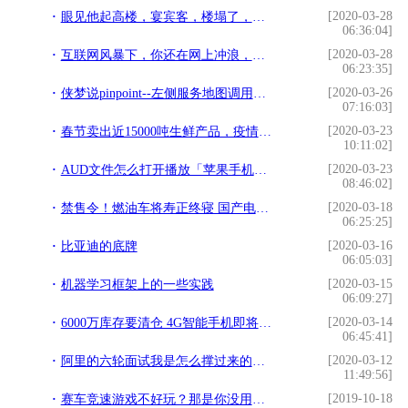
[2020-03-28
眼见他起高楼，宴宾客，楼塌了，却正在王思聪身上逆袭了？
06:36:04]
[2020-03-28
互联网风暴下，你还在网上冲浪，很多人已经赚得盆满钵满了
06:23:35]
[2020-03-26
侠梦说pinpoint--左侧服务地图调用量和WasOn过滤
07:16:03]
[2020-03-23
春节卖出近15000吨生鲜产品，疫情当前京东生鲜全力保障民生需求
10:11:02]
[2020-03-23
AUD文件怎么打开播放「苹果手机微信语音消息」
08:46:02]
[2020-03-18
禁售令！燃油车将寿正终寝 国产电动车与特斯拉有无一战之力？
06:25:25]
[2020-03-16
比亚迪的底牌
06:05:03]
[2020-03-15
机器学习框架上的一些实践
06:09:27]
[2020-03-14
6000万库存要清仓 4G智能手机即将迎来惨烈的价格战
06:45:41]
[2020-03-12
阿里的六轮面试我是怎么撑过来的？一步天梯，一步海洋啊，好难啊
11:49:56]
[2019-10-18
赛车竞速游戏不好玩？那是你没用方向盘