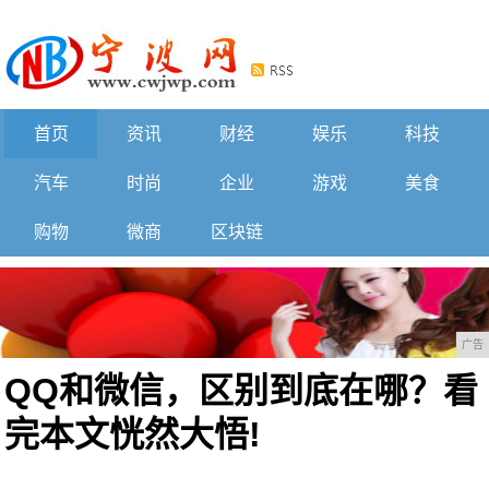
首页
资讯
财经
娱乐
科技
汽车
时尚
企业
游戏
美食
购物
微商
区块链
广告
QQ和微信，区别到底在哪？看
完本文恍然大悟!