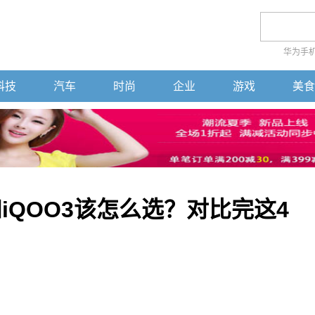
华为手
科技
汽车
时尚
企业
游戏
美食
iQOO3该怎么选？对比完这4