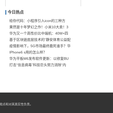
今日热点
给你代码：小程序引入icon的三种方
果然是十年梦幻之作！小米10大卖！3
即将成为下一个东阿阿胶？
华为又一个高性价比中端机：40W+四
基于区块链底层技术的“静安体育公益配
疫情影响下，5G市场最终鹿死谁手？华
IPhone6 s用的怎么样？
华为平板M6发布软件更新：以修复BU
打击“信息病毒”科技巨头努力消除“内
观点和对其真实性负责。