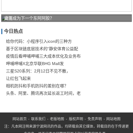
即将成为下一个东阿阿胶？
女王
节送
今日热点
礼
三星
给你代码：小程序引入icon的三种方
基于区块链底层技术的“静安体育公益配
Gala
疫情后看呷哺呷哺三大成本优化及业务布
呷哺呷哺X北京华联BHG Mall发
三星S20系列：2月12日不见不散，
让红包飞起来
相机防抖和手机防抖的差别在哪？
头条、阿里、腾讯再次延长返工时间，老
网站首页
-
联系我们
-
老版地图
-
版权声明
-
免责声明
-
网站地图
注：凡本网注明来源宁波网讯的作品，均转载自其它媒体，转载目的在于传递更