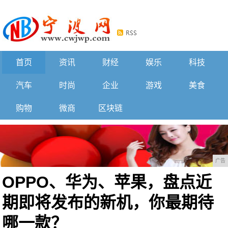
首页
资讯
财经
娱乐
科技
汽车
时尚
企业
游戏
美食
购物
微商
区块链
广告
OPPO、华为、苹果，盘点近
期即将发布的新机，你最期待
哪一款？