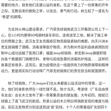
需要的地方，就有他们支援公益的身影。在这个蒙上了一份厚重的开年
之际，无数自发的救助之举，以信念、勇气和行动，树立起了一道名为
“希望”的屏障。
为支持火神山建设需求，广汽菲克经销商武汉三环集团公司上下一
心，在1小时内便将60吨钢材装车到位，连夜送至工地，解决了施工单
位的燃眉之急；武汉友芝友克服疫区物资超级紧缺的难题，向天兴洲乡
党支部捐赠了酒精、消毒液等医疗物资，并为荆州市监利县疾病预防控
制中心成功运输了医用口罩；福盈Jeep经销商、新宏新Jeep旗舰积极
向各个救援部门捐赠饮料、食物与前线急需的消毒防护用品……这样的
故事还有很多，这背后，是为疫情抗击一线提供有力的物质保障和精神
动力，更是用实际行动诠释广汽菲克经销商们的责任担当和家国情怀。
除了经销商，广大Jeeper们也从来都是公益活动中的常客，这一
次，他们的身影依然在一线忙碌不息。除夕当天，粤游侠（广东自由侠
车友会）会长木兰发布了第一条筹集资金的朋友圈，大年初四，她就已
经踏上了直飞武汉的航班。热衷公益的木兰明白将捐款变现的难度与挑
战，前后五批物资分别运送到战“疫”前线，十个人的筹备组扩充到四十