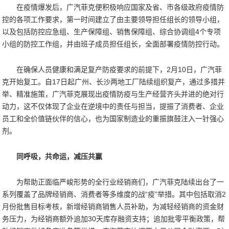
在疫情爆发后，广汽菲克便积极响应国家及省、市各级政府疫情防
控的各项工作要求，第一时间建立了由主要领导担任组长的领导小组，
以及包括防控应急组、生产保障组、销售保障组、综合协调组4个专项
小组的防控工作组，并由班子成员担任组长，全面部署疫情防控行动。
在确保人员健康和满足复产防疫要求的前提下，2月10日，广汽菲
克开始复工。自17日起广州、长沙两地工厂陆续组织复产，通过多措并
举、精准施策，广汽菲克展现出疫情防疫与生产经营齐头并进的绝对行
动力，这不仅体现了企业在逆境中的责任与担当，提振了消费者、企业
员工和全价值链伙伴的信心，也为国家制造业的重振旗鼓注入一针强心
剂。
同呼吸，共命运，减压共赢
为帮助正面临严峻形势的全行业经销商们，广汽菲克陆续出台了一
系列覆盖了品牌经销商、消费者等多维度的战“疫”举措。其中包括取消2
月份批售目标考核，新增经销商销售人员补助，为减轻经销商的资金财
务压力，为经销商额外追加30天库存融资支持；追加批零平衡政策，帮