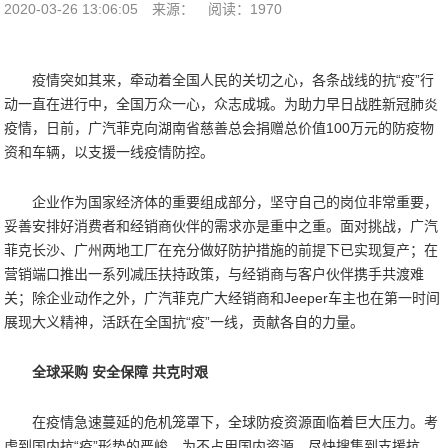
2020-03-26 13:06:05
来源：
阅读：1970
疫情突如其来，牵动着全国人民的关切之心，各条战线的抗“疫”行
动一直在进行中，全国万众一心，众志成城。为助力早日战胜新冠肺炎
疫情，日前，广汽菲克向湖南省慈善总会捐赠总价值100万元的防疫物
资和车辆，以支援一线疫情防控。
企业作为国家经济体的重要组成部分，坚守自己的岗位非常重要，
妥善安排好消费者和经销商伙伴的需求亦是重中之重。面对挑战，广汽
菲克长沙、广州两地工厂在充分做好防护措施的前提下已实现复产；在
营销端口推出一系列减压扶持政策，与经销商与客户伙伴携手共渡难
关；除企业动作之外，广汽菲克广大经销商和Jeeper车主也在第一时间
展现大义精神，活跃在全国抗“疫”一线，贡献各自的力量。
全球采购 安全保障 共克时艰
在疫情急速蔓延的危机笼罩下，全球防疫资源面临着巨大压力。考
虑到国内抗“疫”形势的严峻，为不占用国内资源，尽快搜集到支援抗