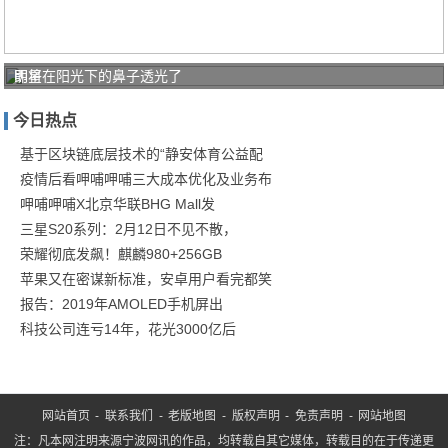
即将
明星在阳光下的鼻子透光了
成为
今日热点
下一
个东
基于区块链底层技术的“静安体育公益配
疫情后看呷哺呷哺三大成本优化及业务布
阿阿
呷哺呷哺X北京华联BHG Mall发
胶？
三星S20系列：2月12日不见不散，
荣耀彻底发飙！麒麟980+256GB
苹果又在密谋新标准，安卓用户看完都笑
报告：2019年AMOLED手机屏出
科技公司连亏14年，花光3000亿后
网站首页
-
联系我们
-
老版地图
-
版权声明
-
免责声明
-
网站地图
注：凡本网注明来源宁波网讯的作品，均转载自其它媒体，转载目的在于传递更