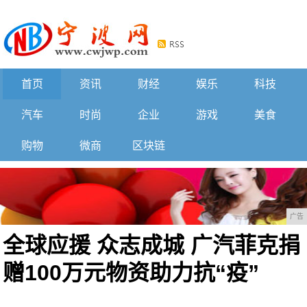
首页
资讯
财经
娱乐
科技
汽车
时尚
企业
游戏
美食
购物
微商
区块链
广告
全球应援 众志成城 广汽菲克捐
赠100万元物资助力抗“疫”