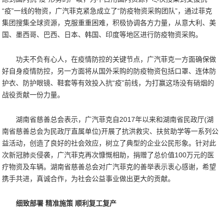
“疫”一线的物资，广汽菲克紧急成立了“防疫物资采购团队”，通过菲克
集团搜集全球资源，克服重重困难，积极协调各方力量，从意大利、美
国、墨西哥、巴西、日本、韩国、印度等地区进行防疫物资采购。
功夫不负有心人，在疫情防控的关键节点，广汽菲克一方面确保做
好自身疫情防控，另一方面将从国外采购的防疫物资包括口罩、连体防
护衣、防护眼镜、鞋套等有效投入抗“疫”前线，为打赢这场没有硝烟的
战役贡献一份力量。
湖南省慈善总会表示，广汽菲克自2017年以来和湖南省民政厅(湖
南省慈善总会为民政厅直属单位)开展了抗洪救灾、扶贫助学等一系列公
益活动，创造了良好的社会效应，树立了典型的企业公民形象。针对此
次新冠肺炎侵袭，广汽菲克再次慷慨相助，捐赠了总价值100万元的医
疗物资及车辆。湖南省慈善总会对广汽菲克的善举表示衷心感谢，希望
携手共进，真诚合作，为社会公益事业做出更大的贡献。
细致部署 精准施策 顺利复工复产