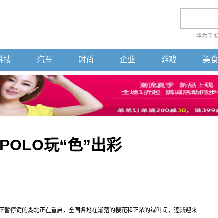
华为手
科技
汽车
时尚
企业
游戏
美食
OLO玩“色”出彩
暂停键的湖北正在重启，全国各地在渐落的樱花和正浓的绿叶间，逐渐迎来