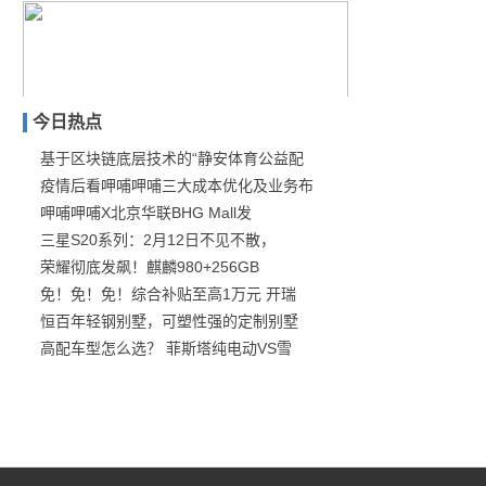
今日热点
基于区块链底层技术的“静安体育公益配
疫情后看呷哺呷哺三大成本优化及业务布
明星在阳光下的鼻子透光了
呷哺呷哺X北京华联BHG Mall发
三星S20系列：2月12日不见不散，
荣耀彻底发飙！麒麟980+256GB
免！免！免！综合补贴至高1万元 开瑞
恒百年轻钢别墅，可塑性强的定制别墅
高配车型怎么选？ 菲斯塔纯电动VS雪