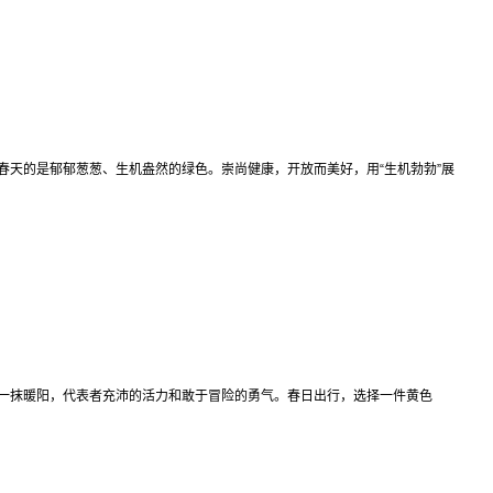
天的是郁郁葱葱、生机盎然的绿色。崇尚健康，开放而美好，用“生机勃勃”展
抹暖阳，代表者充沛的活力和敢于冒险的勇气。春日出行，选择一件黄色