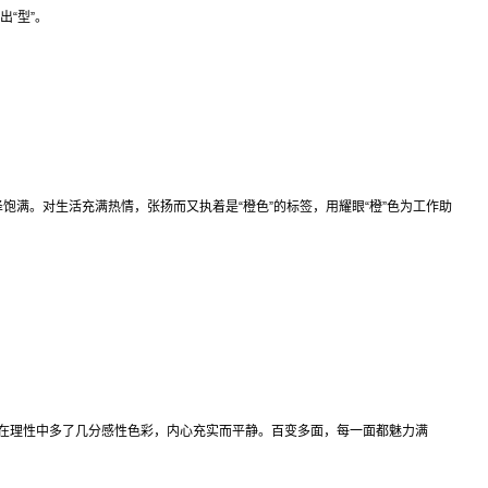
出“型”。
泽饱满。对生活充满热情，张扬而又执着是“橙色”的标签，用耀眼“橙”色为工作助
理性中多了几分感性色彩，内心充实而平静。百变多面，每一面都魅力满