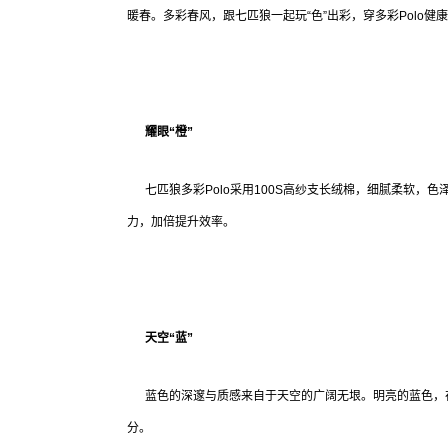
暖春。多彩春风，跟七匹狼一起玩“色”出彩，穿多彩Polo健康
耀眼
“橙”
七匹狼多彩Polo采用100S高纱支长绒棉，细腻柔软，色
力，加倍提升效率。
天空“蓝”
蓝色的深邃与质感来自于天空的广阔无垠。明亮的蓝色，在
分。