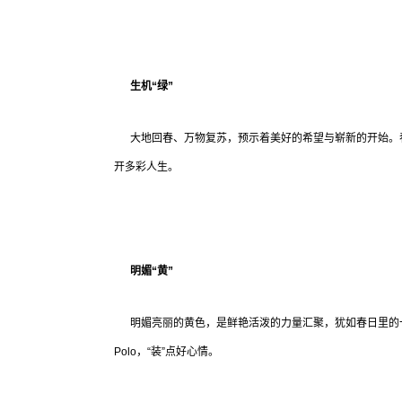
生机“绿”
大地回春、万物复苏，预示着美好的希望与崭新的开始。春
开多彩人生。
明媚“黄”
明媚亮丽的黄色，是鲜艳活泼的力量汇聚，犹如春日里的一
Polo，“装”点好心情。