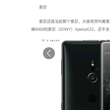
索尼
索尼还是当初那个索尼，大家依然叫着索
格6000的索尼（SONY）XperiaXZ2，