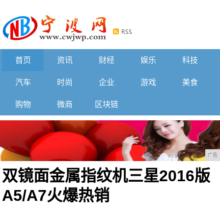
首页
资讯
财经
娱乐
科技
汽车
时尚
企业
游戏
美食
购物
微商
区块链
广告
双镜面金属指纹机三星2016版
A5/A7火爆热销