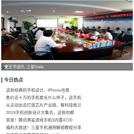
宁
女王节送礼 三星Gala
波
今日热点
轨
道
这些经典的手机设计，iPhone也曾
售价近十万的手机套长什么样子，这手机
交
从主动出击打造芯片产业链，看科技格兰
通
2019手机创新设计大集合，这些你都
通
官宣！腾讯黑鲨游戏手机3内置4720
号
福利大放送！三星手机通用解锁教程分享
项