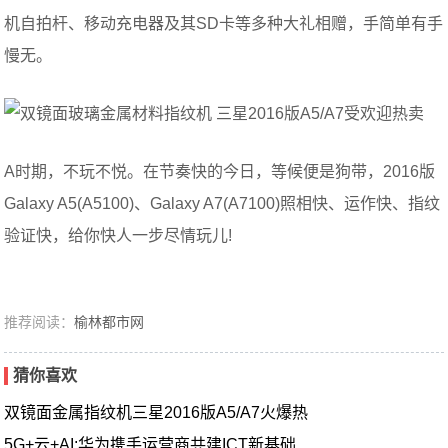
机自拍杆、移动充电器及其SD卡等多种大礼相赠，手简单有手
慢无。
A时期，不玩不悦。在节奏快的今日，等候便是狗带，2016版
Galaxy A5(A5100)、Galaxy A7(A7100)照相快、运作快、指纹
验证快，给你快人一步尽情玩儿!
推荐阅读：
榆林都市网
猜你喜欢
双镜面金属指纹机三星2016版A5/A7火爆热
5G+云+AI:华为携手运营商共建ICT新基础