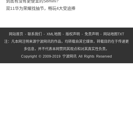
到底有没有更便宜的S8mini?
目
双11华为荣耀找抽节，畅玩4大受追捧
党
支
网站首页
-
联系我们
-
XML地图
-
版权声明
-
免责声明
-
网站地图
TXT
注：凡本网注明来源宁波网讯的作品，均转载自其它媒体，转载目的在于传递更
多信息，并不代表本网赞同其观点和对其真实性负责。
Copyright © 2009-2019 宁波网讯 All Rights Reserved