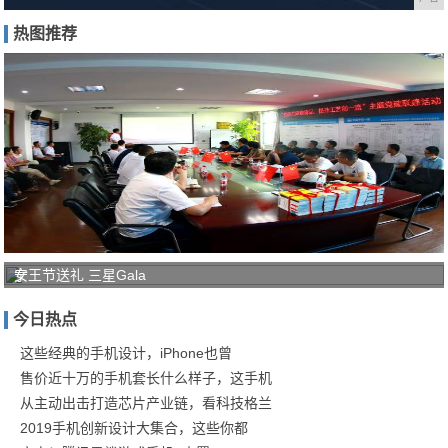
热图推荐
宁
女王节送礼 三星Gala
波
今日热点
轨
道
这些经典的手机设计，iPhone也曾
售价近十万的手机套长什么样子，这手机
交
从主动出击打造芯片产业链，看科技格兰
通
2019手机创新设计大集合，这些你都
通