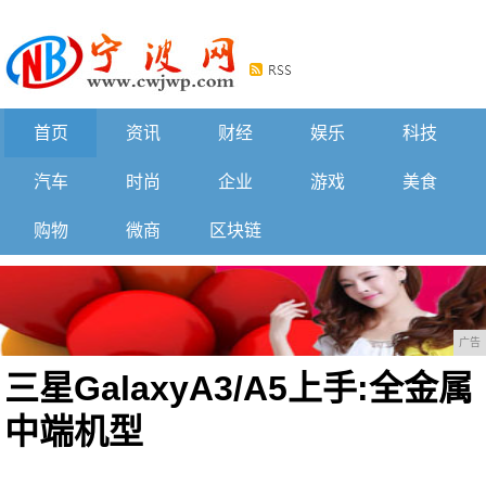
首页
资讯
财经
娱乐
科技
汽车
时尚
企业
游戏
美食
购物
微商
区块链
广告
三星GalaxyA3/A5上手:全金属
中端机型