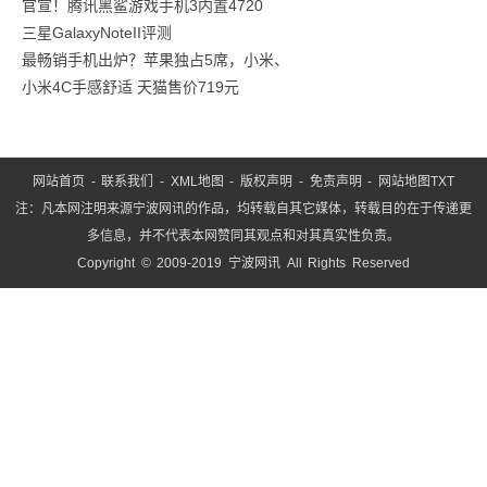
官宣！腾讯黑鲨游戏手机3内置4720
号
三星GalaxyNoteII评测
项
最畅销手机出炉？苹果独占5席，小米、
目
小米4C手感舒适 天猫售价719元
党
支
网站首页
-
联系我们
-
XML地图
-
版权声明
-
免责声明
-
网站地图
TXT
注：凡本网注明来源宁波网讯的作品，均转载自其它媒体，转载目的在于传递更
多信息，并不代表本网赞同其观点和对其真实性负责。
Copyright © 2009-2019 宁波网讯 All Rights Reserved