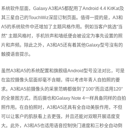
系统软件层面，Galaxy A3和A5都配用了Android 4.4 KitKat及
其三星自己的TouchWiz深层订制页面。值得一提的是，A3和
A5的系统软件中还增加了主题风格作用。例如当客户挑选“当
然” 主题风格时，手机铃声和墙纸便会被设定为事先设置的照
片和声频。除此之外，A3和A5还有着其他Galaxy型号沒有的
触摸语音提示。
虽然A3和A5的系统配置和旗舰级Android型号没法对比，可是
在监控摄像头层面却毫不含糊，得以考虑年青人自拍照的要
求。A3和A5前摄像头的采景范畴都做到了100°而且适用120°
的全景图方式，而后摄也和Galaxy Note 4一样具备同样的自拍
照作用。在自拍照时，A3和A5还具有全自动美肤作用，不但
可以让客户的肌肤看上去更强，并且还能对双眼开展适度变
大。此外，A3和A5也适用语音控制快门速度和三秒全自动倒