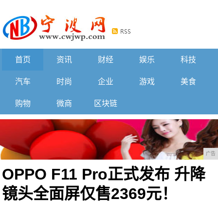
首页
资讯
财经
娱乐
科技
汽车
时尚
企业
游戏
美食
购物
微商
区块链
广告
OPPO F11 Pro正式发布 升降
镜头全面屏仅售2369元！