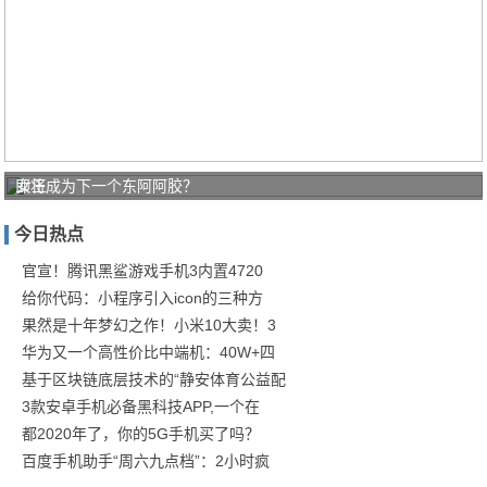
即将成为下一个东阿阿胶？
女王
节送
今日热点
礼
三星
官宣！腾讯黑鲨游戏手机3内置4720
给你代码：小程序引入icon的三种方
Gala
果然是十年梦幻之作！小米10大卖！3
华为又一个高性价比中端机：40W+四
基于区块链底层技术的“静安体育公益配
3款安卓手机必备黑科技APP,一个在
都2020年了，你的5G手机买了吗？
百度手机助手“周六九点档”：2小时疯