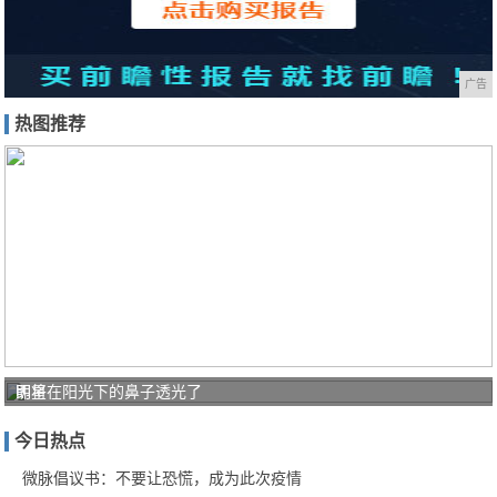
广告
热图推荐
即将
明星在阳光下的鼻子透光了
成为
今日热点
下一
个东
微脉倡议书：不要让恐慌，成为此次疫情