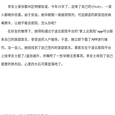
李女士家住鄞州区明楼街道，今年28岁了，迎来了自己的小baby，一家
人都格外欣喜。由于贫血，她孕期需一直服用铁剂，可这肆虐的新型冠状病
毒肺炎，让她不敢去医院，怎么办呢？
在好友的推荐下，她得知通过宁波云医院平台的“掌上云医院”
app
可以联
系自己的家庭医生，享受送药入户服务。于是，她立即下载了
APP
进行操
作。没一会儿，她就找到了自己签约的家庭医生。裘医生在宁波云医院平台
上给李女士配了2盒协速升，并嘱咐了一些孕期注意事项。李女士收到了自己
需要的铁剂后，心里的大石可算是落地了。