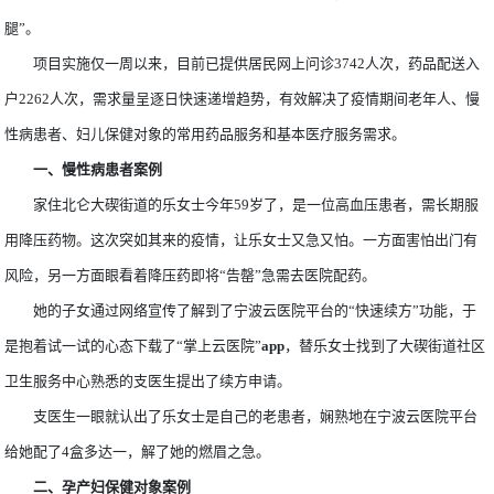
腿”。
项目实施仅一周以来，目前已提供居民网上问诊3742人次，药品配送入
户2262人次，需求量呈逐日快速递增趋势，有效解决了疫情期间老年人、慢
性病患者、妇儿保健对象的常用药品服务和基本医疗服务需求。
一、慢性病患者案例
家住北仑大碶街道的乐女士今年59岁了，是一位高血压患者，需长期服
用降压药物。这次突如其来的疫情，让乐女士又急又怕。一方面害怕出门有
风险，另一方面眼看着降压药即将“告罄”急需去医院配药。
她的子女通过网络宣传了解到了宁波云医院平台的“快速续方”功能，于
是抱着试一试的心态下载了“掌上云医院”
app
，替乐女士找到了大碶街道社区
卫生服务中心熟悉的支医生提出了续方申请。
支医生一眼就认出了乐女士是自己的老患者，娴熟地在宁波云医院平台
给她配了4盒多达一，解了她的燃眉之急。
二、孕产妇保健对象案例