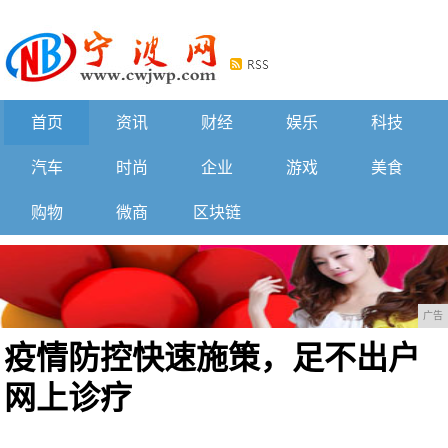
首页
资讯
财经
娱乐
科技
汽车
时尚
企业
游戏
美食
购物
微商
区块链
广告
疫情防控快速施策，足不出户
网上诊疗