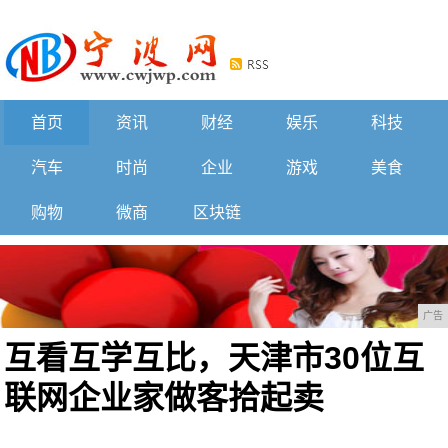
首页
资讯
财经
娱乐
科技
汽车
时尚
企业
游戏
美食
购物
微商
区块链
广告
互看互学互比，天津市30位互
联网企业家做客拾起卖