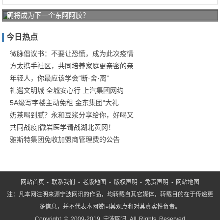
明
即将成为下一个东阿阿胶？
星
今日热点
在
阳
微脉倡议书：不要让恐慌，成为此次疫情
方太携手社区，共同培养家庭更亲密的亲
光
年轻人，你最应该学会“断·舍·离”
下
礼遇文明城 全城安心行 上汽集团网约
的
5A级写字楼主动免租 金东集团“大礼
鼻
奶茶喝到腻？永和豆浆分享给你，好喝又
子
共同战疫|微岩医学请战湖北黄冈！
透
雅斯特集团免收加盟商管理费的公告
光
了
网站首页
-
联系我们
-
老版地图
-
版权声明
-
免责声明
-
网站地图
注：凡本网注明来源宁波网讯的作品，均转载自其它媒体，转载目的在于传递更
多信息，并不代表本网赞同其观点和对其真实性负责。
Copyright © 2009-2019 宁波网讯 All Rights Reserved