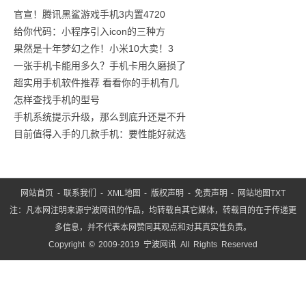
道
官宣！腾讯黑鲨游戏手机3内置4720
给你代码：小程序引入icon的三种方
交
果然是十年梦幻之作！小米10大卖！3
通
一张手机卡能用多久？手机卡用久磨损了
通
超实用手机软件推荐 看看你的手机有几
号
怎样查找手机的型号
项
手机系统提示升级，那么到底升还是不升
目
目前值得入手的几款手机：要性能好就选
党
支
网站首页
-
联系我们
-
XML地图
-
版权声明
-
免责声明
-
网站地图
TXT
注：凡本网注明来源宁波网讯的作品，均转载自其它媒体，转载目的在于传递更
多信息，并不代表本网赞同其观点和对其真实性负责。
Copyright © 2009-2019 宁波网讯 All Rights Reserved