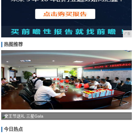
广告
热图推荐
宁
女王节送礼 三星Gala
波
今日热点
轨