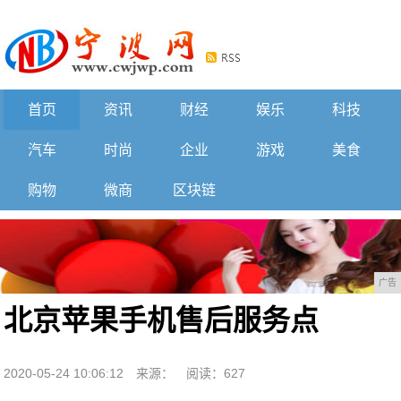
首页
资讯
财经
娱乐
科技
汽车
时尚
企业
游戏
美食
购物
微商
区块链
广告
北京苹果手机售后服务点
2020-05-24 10:06:12
来源：
阅读：627