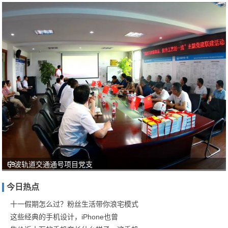
69
宁波轨道交通通号项目党支
岁
今日热点
相
声
十一假期怎么过？粉丝生活带你浪宅模式
这些经典的手机设计，iPhone也曾
艺