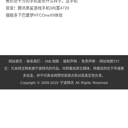
售价近十万的手机套长什么样子，这手机
术
官宣！腾讯黑鲨游戏手机3内置4720
家
摆脱多下巴噩梦HTCOneX9体验
姜
昆
罕
露
网站首页
-
联系我们
-
XML地图
-
版权声明
-
免责声明
-
网站地图
TXT
注：凡本网注明来源宁波网讯的作品，均转载自其它媒体，转载目的在于传递更
多信息，并不代表本网赞同其观点和对其真实性负责。
Copyright © 2009-2019 宁波网讯 All Rights Reserved