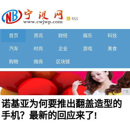
首页
资讯
财经
娱乐
科技
汽车
时尚
企业
游戏
美食
购物
微商
区块链
广告
诺基亚为何要推出翻盖造型的
手机？最新的回应来了!