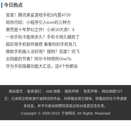
今日热点
轨
道
官宣！腾讯黑鲨游戏手机3内置4720
给你代码：小程序引入icon的三种方
交
果然是十年梦幻之作！小米10大卖！3
通
一张手机卡能用多久？手机卡用久磨损了
通
超实用手机软件推荐 看看你的手机有几
号
哪款手机输入法好用？搜狗？百度？讯飞
项
太阳能的节奏？阿尔卡特预热OneTo
目
华为手机隐藏功能大汇总，这4个你都会
党
支
网站首页
-
联系我们
-
XML地图
-
版权声明
-
免责声明
-
网站地图
TXT
注：凡本网注明来源宁波网讯的作品，均转载自其它媒体，转载目的在于传递更
多信息，并不代表本网赞同其观点和对其真实性负责。
Copyright © 2009-2019 宁波网讯 All Rights Reserved