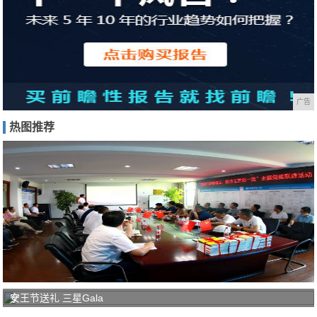
广告
热图推荐
宁
女王节送礼 三星Gala
波